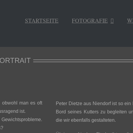
STARTSEITE
FOTOGRAFIE
W
PORTRAIT
, obwohl man es oft
Peter Dietze aus Niendorf ist so ein
sragend ist.
Bord seines Kutters zu begleiten u
e Gewichtsprobleme.
die wir ebenfalls gestalteten.
s?